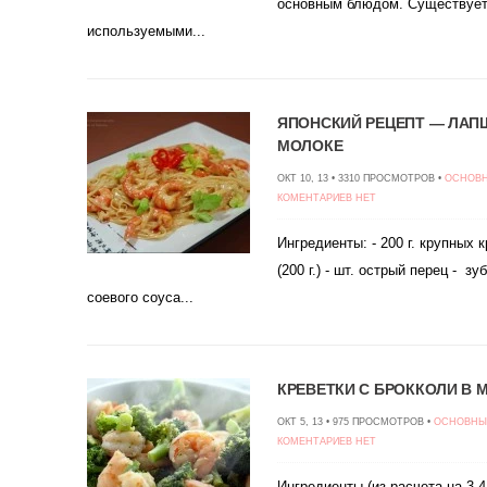
основным блюдом. Существует 
используемыми...
ЯПОНСКИЙ РЕЦЕПТ — ЛАП
МОЛОКЕ
ОКТ 10, 13 • 3310 ПРОСМОТРОВ •
ОСНОВН
КОМЕНТАРИЕВ НЕТ
Ингредиенты: - 200 г. крупных 
(200 г.) - шт. острый перец - зу
соевого соуса...
КРЕВЕТКИ С БРОККОЛИ В
ОКТ 5, 13 • 975 ПРОСМОТРОВ •
ОСНОВНЫ
КОМЕНТАРИЕВ НЕТ