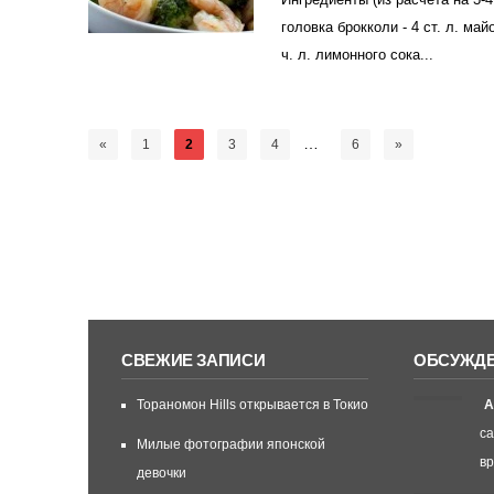
Ингредиенты (из расчета на 3-4
головка брокколи - 4 ст. л. майон
ч. л. лимонного сока...
…
«
1
2
3
4
6
»
СВЕЖИЕ ЗАПИСИ
ОБСУЖД
Тораномон Hills открывается в Токио
А
са
Милые фотографии японской
вр
девочки