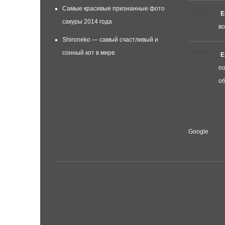
Самые красивые признанные фото
E
сакуры 2014 года
во
Shironeko — самый счастливый и
сонный кот в мире
E
по
об
Google