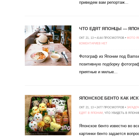
приведем вам репортаж...
ЧТО ЕДЯТ ЯПОНЦЫ — ЯПО
ОКТ 21, 13 • 4144 ПРОСМОТРОВ •
ФОТО Я
КОМЕНТАРИЕВ НЕТ
Фотограф из Японии под Bams
позитивную подборку фотогра
приятные и милые...
ЯПОНСКОЕ БЕНТО КАК ИС
ОКТ 21, 13 • 2477 ПРОСМОТРОВ •
ЗАГАДО
ЕДЯТ В ЯПОНИИ
, ЧТО УВИДЕТЬ В ЯПОНИ
Японское бенто известно во вс
картинки бенто задается вопрос