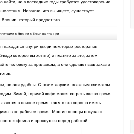
но найти, но в последние годы требуется удостоверение
ннолетним.
Неважно, что вы ищете, существует
в Японии, который продает это.
апитками в Японии в Токио на станции
н находится внутри двери некоторых ресторанов
блюдо которое вы хотите) и платите за это, затем
айте человеку за прилавком, а они сделают ваш заказ и
готов.
ым, но они удобны.
С таким жарким, влажным климатом
бходим.
Зимой, горячий кофе может согреть вас во время
ываются в ночное время, так что это хорошо иметь
димы в не рабочее время.
Многие японцы покупают
еннего кофеина и проснуться перед работой.