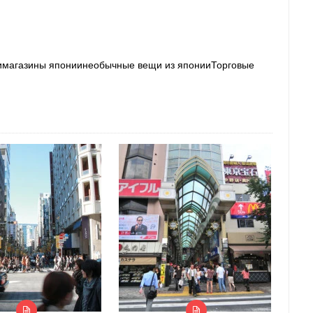
иимагазины япониинеобычные вещи из японииТорговые