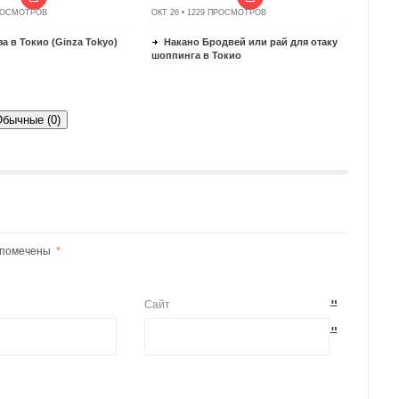
ПРОСМОТРОВ
ОКТ 26 • 1229 ПРОСМОТРОВ
а в Токио (Ginza Tokyo)
Накано Бродвей или рай для отаку
шоппинга в Токио
бычные (0)
я помечены
*
Сайт