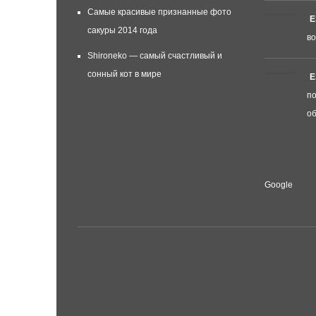
Самые красивые признанные фото
E
сакуры 2014 года
во
Shironeko — самый счастливый и
сонный кот в мире
E
по
об
Google