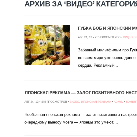
АРХИВ ЗА ‘ВИДЕО’ КАТЕГОРИ
ГУБКА БОБ И ЯПОНСКИЙ M
АВГ 24, 13 • 715 ПРОСМОТРОВ •
ВИДЕО
,
Я
Забавный мультфильм про Губ
во всем мире уже очень давно
сердца. Рекламный...
ЯПОНСКАЯ РЕКЛАМА — ЗАЛОГ ПОЗИТИВНОГО НАСТ
АВГ 24, 13 • 445 ПРОСМОТРОВ •
ВИДЕО
,
ЯПОНСКАЯ РЕКЛАМА
•
ADMIN
•
КОМЕН
Необычная японская реклама — залог позитивного настроен
очередному выносу мозга — японцы это умеют....