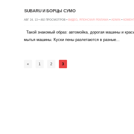
SUBARU И БОРЦЫ СУМО
АВГ 24, 13 • 492 ПРОСМОТРОВ •
ВИДЕО
,
ЯПОНСКАЯ РЕКЛАМА
•
ADMIN
•
КОМЕН
Такой знакомый образ: автомойка, дорогая машины и краси
мытья машины. Куски пены разлетаются в разные...
«
1
2
3