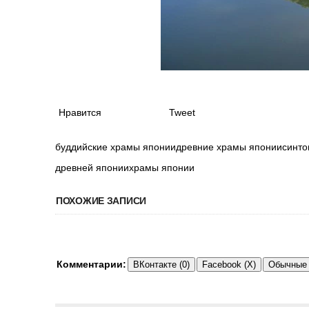
Нравится
Tweet
буддийские храмы япониидревние храмы япониисинт
древней япониихрамы японии
ПОХОЖИЕ ЗАПИСИ
Комментарии:
ВКонтакте (0)
Facebook (X)
Обычные 