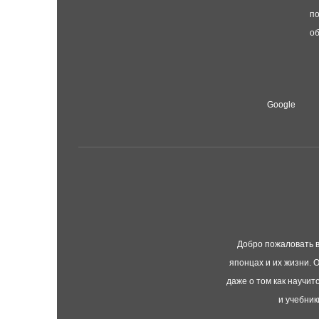
по
об
Google
Добро пожаловать в
японцах и их жизни. О
даже о том как научит
и учебник