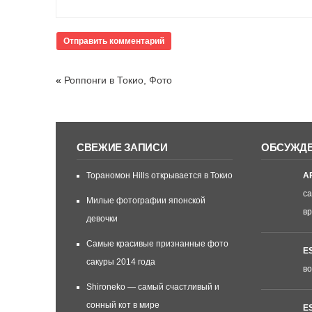
«
Роппонги в Токио, Фото
СВЕЖИЕ ЗАПИСИ
ОБСУЖД
Тораномон Hills открывается в Токио
А
са
Милые фотографии японской
вр
девочки
Самые красивые признанные фото
E
сакуры 2014 года
во
Shironeko — самый счастливый и
сонный кот в мире
E