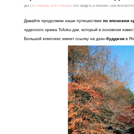
ДЕК 2 •
О ЯПОНИИ
,
ФОТО ЯПОНИИ
, ЧТО УВИДЕТЬ В ЯПОНИИ • 1009 ПРОСМОТР
Давайте продолжим наше путешествие
по японским
х
чудесного храма Tofuku-дзи, который в основном изве
Б
ольшой комплекс имеет ссылку на дзэн-
буддизм
в Яп