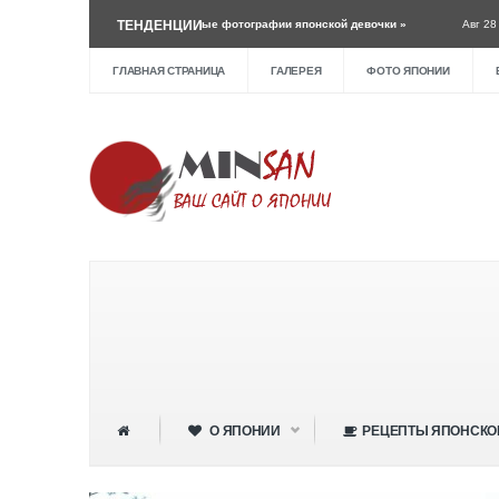
г 28 ›
Милые фотографии японской девочки »
ТЕНДЕНЦИИ
Авг 28 ›
Самые красивые призн
ГЛАВНАЯ СТРАНИЦА
ГАЛЕРЕЯ
ФОТО ЯПОНИИ
О ЯПОНИИ
РЕЦЕПТЫ ЯПОНСКО