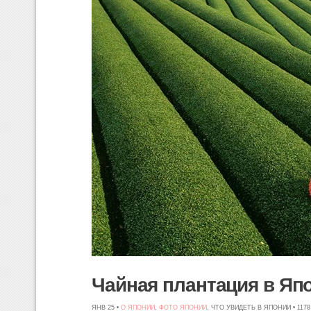
Чайная плантация в Яп
ЯНВ 25 •
О ЯПОНИИ
,
ФОТО ЯПОНИИ
, ЧТО УВИДЕТЬ В ЯПОНИИ • 11