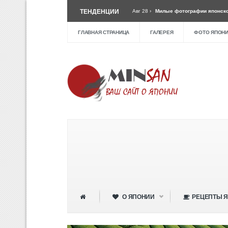
открывается в Токио »
ТЕНДЕНЦИИ
Авг 28 ›
Милые фотографии японской девочки »
 по японски (Tuna-jaga) »
ГЛАВНАЯ СТРАНИЦА
ГАЛЕРЕЯ
ФОТО ЯПОН
О ЯПОНИИ
РЕЦЕПТЫ Я