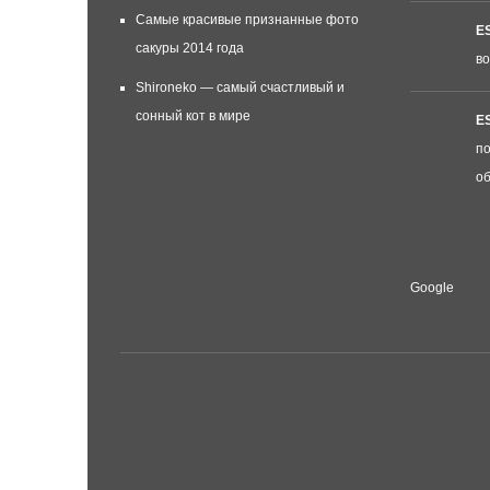
Самые красивые признанные фото
E
сакуры 2014 года
во
Shironeko — самый счастливый и
сонный кот в мире
E
по
об
Google