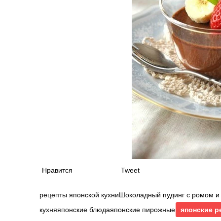
Нравится
Tweet
рецепты японской кухниШоколадный пудинг с ромом и
кухняяпонские блюдаяпонские пирожные
японские р