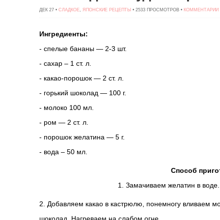
ДЕК 27 •
СЛАДКОЕ
,
ЯПОНСКИЕ РЕЦЕПТЫ
• 2533 ПРОСМОТРОВ •
КОММЕНТАРИИ (
Ингредиенты:
- спелые бананы — 2-3 шт.
- сахар – 1 ст. л.
- какао-порошок — 2 ст. л.
- горький шоколад — 100 г.
- молоко 100 мл.
- ром — 2 ст. л.
- порошок желатина — 5 г.
- вода – 50 мл.
Способ приго
1. Замачиваем желатин в воде
2. Добавляем какао в кастрюлю, понемногу вливаем 
шоколад. Нагреваем на слабом огне.