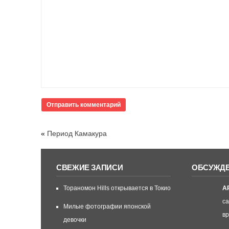
«
Период Камакура
СВЕЖИЕ ЗАПИСИ
ОБСУЖД
Тораномон Hills открывается в Токио
А
са
Милые фотографии японской
вр
девочки