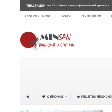
тся в Токио »
ТЕНДЕНЦИИ
Авг 28 ›
Милые фотографии японской девочки »
Авг 28 
ски (Tuna-jaga) »
ГЛАВНАЯ СТРАНИЦА
ГАЛЕРЕЯ
ФОТО ЯПОНИИ
О ЯПОНИИ
РЕЦЕПТЫ ЯПОНСКО